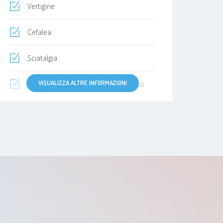
Vertigine
Cefalea
Sciatalgia
VISUALIZZA ALTRE INFORMAZIONI
Sindrome delle gambe senza riposo
Emicrania
Fibromialgia
Ansia
demenza
Stress