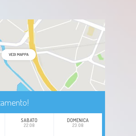
Malattia di parkinson
Insonnia
Psicosi
VEDI MAPPA
Sindrome del tunnel carpale
Epilessia
Psicosi maniaco-depressiva
ntamento!
SABATO
DOMENICA
22.08
23.08